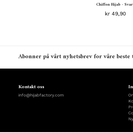
Chiffon Hijab - Svar
kr 49,90
Abonner på vårt nyhetsbrev for våre beste 
Kontakt oss
In
info@hijabfactory.com
O
Ko
Pr
Co
Ny