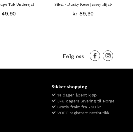
aupe Tub Undersjal
Sibel - Dusky Rose Jersey Hijab
 49,90
kr 89,90
Følg oss
Sikker shopping
14 dager åpent kjøp
3-6 dagers levering til Norge
Gratis frakt fra 750 kr
VOEC registrert nettbutikk