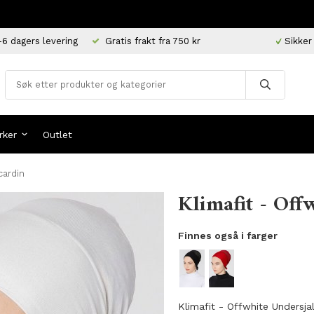
-6 dagers levering
Gratis frakt fra 750 kr
Sikker
rker
Outlet
cardin
Klimafit - Off
Finnes også i farger
Klimafit - Offwhite Undersja