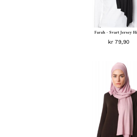
Farah - Svart Jersey H
kr 79,90