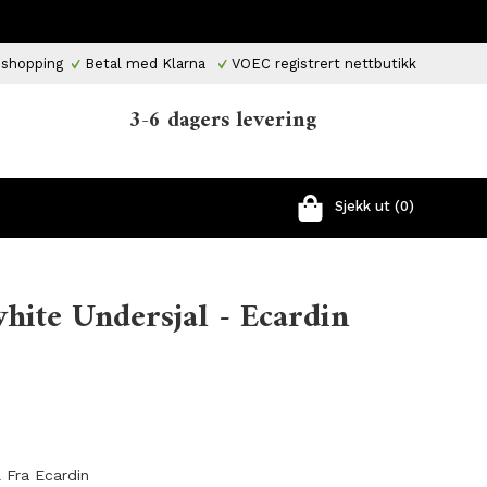
 shopping
Betal med Klarna
VOEC registrert nettbutikk
3-6 dagers levering
Sjekk ut (0)
white Undersjal - Ecardin
l Fra Ecardin