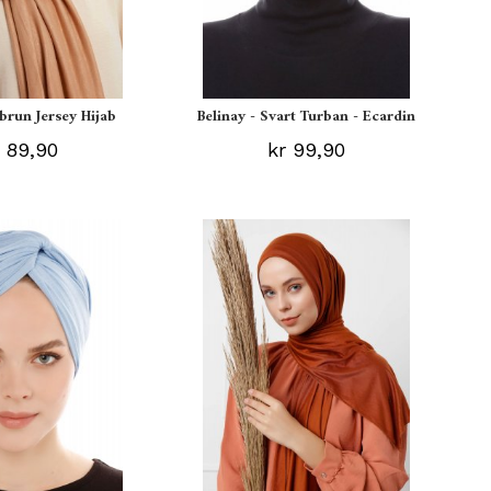
ebrun Jersey Hijab
Belinay - Svart Turban - Ecardin
 89,90
kr 99,90