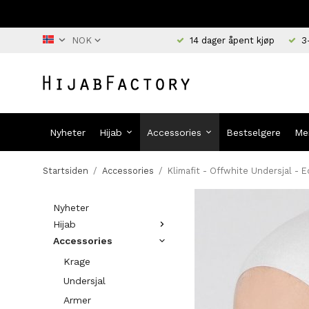
14 dager åpent kjøp
3
Nyheter
Hijab
Accessories
Bestselgere
Me
Startsiden
/
Accessories
/
Klimafit - Offwhite Undersjal - E
Nyheter
Hijab
Accessories
Krage
Undersjal
Armer