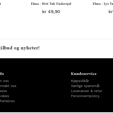
t
Elma - Hvit Tub Undersjal
Elma - Lys T
kr 49,90
kr
tilbud og nyheter!
fo
Kundeservice
m oss
Kjøpsvilkår
ntakt oss
Vanlige spørsmål
esse
Leveranser & retur
okies
Personvernpolicy
hetsbrev