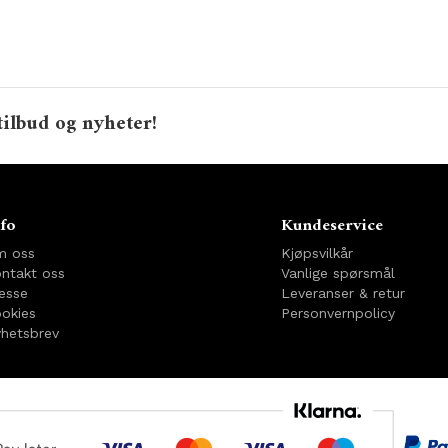
tilbud og nyheter!
fo
Kundeservice
m oss
Kjøpsvilkår
ntakt oss
Vanlige spørsmål
esse
Leveranser & retur
okies
Personvernpolicy
hetsbrev