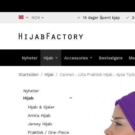
14 dager åpent kjøp
3
Nyheter
Hijab
Accessories
Bestselgere
Me
Startsiden
/
Hijab
/
Carmen - Lilla Praktisk Hijab - Ayse Tur
Nyheter
Hijab
Hijab & Sjaler
Amira Hijab
Jersey Hijab
Praktisk / One-Piece