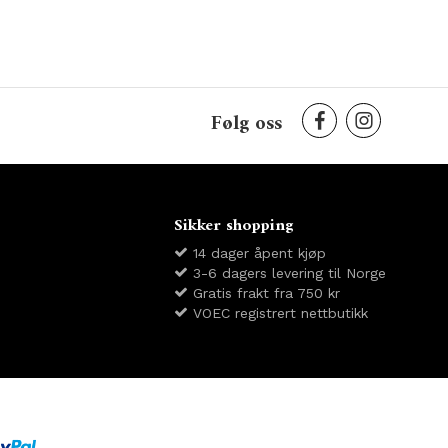
Følg oss
Sikker shopping
14 dager åpent kjøp
3-6 dagers levering til Norge
Gratis frakt fra 750 kr
VOEC registrert nettbutikk