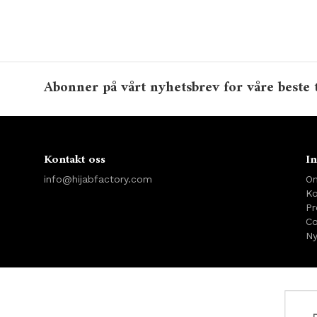
Abonner på vårt nyhetsbrev for våre beste 
Kontakt oss
In
info@hijabfactory.com
O
Ko
Pr
Co
Ny