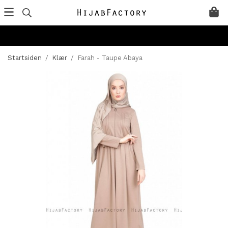
Startsiden
/
Klær
/
Farah - Taupe Abaya