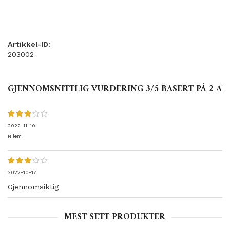
Artikkel-ID:
203002
GJENNOMSNITTLIG VURDERING
3
/5 BASERT PÅ
2
AN
2022-11-10
Nilem
2022-10-17
Gjennomsiktig
MEST SETT PRODUKTER