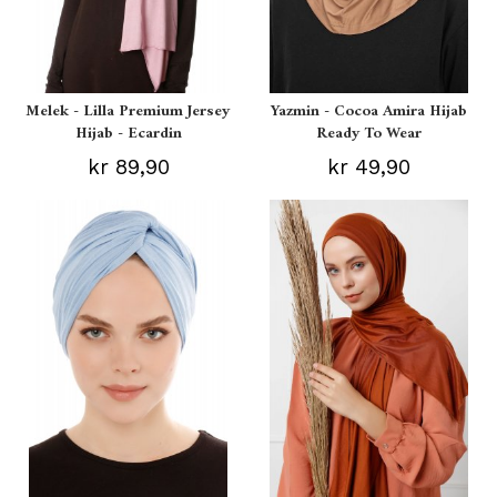
Melek - Lilla Premium Jersey
Yazmin - Cocoa Amira Hijab
Hijab - Ecardin
Ready To Wear
kr 89,90
kr 49,90