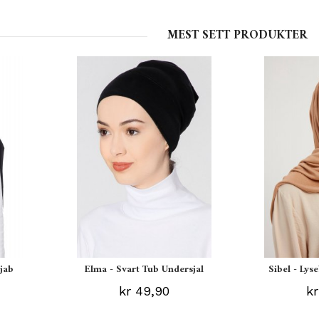
MEST SETT PRODUKTER
ijab
Elma - Svart Tub Undersjal
Sibel - Lys
kr 49,90
kr