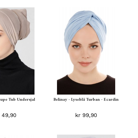
aupe Tub Undersjal
Belinay - Lyseblå Turban - Ecardin
 49,90
kr 99,90