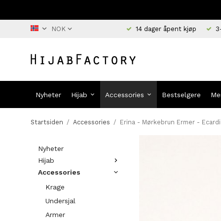
14 dager åpent kjøp
3
Nyheter
Hijab
Accessories
Bestselgere
Me
Startsiden
/
Accessories
/
Erina - Mørkebrun Ermer - Ecard
Nyheter
Hijab
Accessories
Krage
Undersjal
Armer