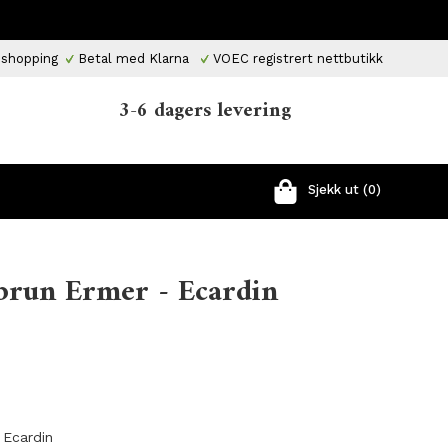
 shopping
Betal med Klarna
VOEC registrert nettbutikk
3-6 dagers levering
Sjekk ut (0)
brun Ermer - Ecardin
 Ecardin