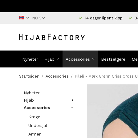
14 dager åpent kjøp
3
Nyheter
Hijab
Accessories
Bestselgere
Me
Startsiden
/
Accessories
/
Pileli - Mørk Grønn Criss Cross U
Nyheter
Hijab
Accessories
Krage
Undersjal
Armer