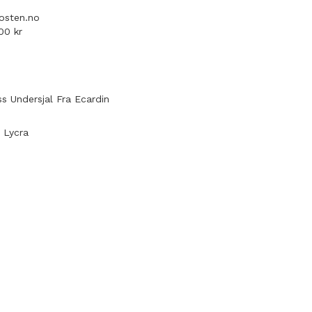
osten.no
3000 kr
ss Undersjal Fra Ecardin
 Lycra