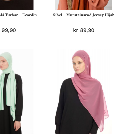
blå Turban - Ecardin
Sibel - Mursteinsrød Jersey Hijab
 99,90
kr 89,90