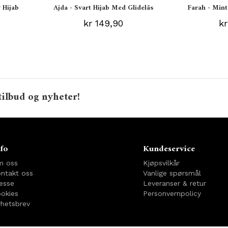
 Hijab
Ajda - Svart Hijab Med Glidelås
Farah - Mint
kr 149,90
kr
tilbud og nyheter!
fo
Kundeservice
m oss
Kjøpsvilkår
ntakt oss
Vanlige spørsmål
esse
Leveranser & retur
okies
Personvernpolicy
hetsbrev