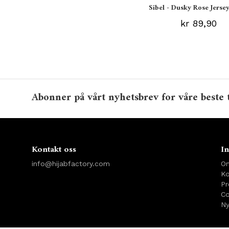
Sibel - Dusky Rose Jersey
kr 89,90
Abonner på vårt nyhetsbrev for våre beste 
Kontakt oss
In
info@hijabfactory.com
O
Ko
Pr
Co
Ny