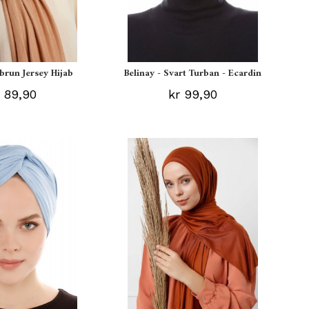
ebrun Jersey Hijab
Belinay - Svart Turban - Ecardin
 89,90
kr 99,90