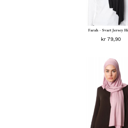
Farah - Svart Jersey H
kr 79,90