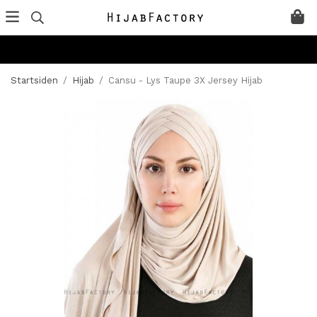
Startsiden
/
Hijab
/
Cansu - Lys Taupe 3X Jersey Hijab