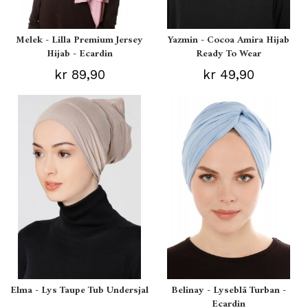
Melek - Lilla Premium Jersey
Yazmin - Cocoa Amira Hijab
Hijab - Ecardin
Ready To Wear
kr 89,90
kr 49,90
Elma - Lys Taupe Tub Undersjal
Belinay - Lyseblå Turban -
Ecardin