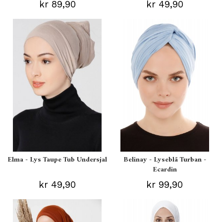
kr 89,90
kr 49,90
Elma - Lys Taupe Tub Undersjal
Belinay - Lyseblå Turban -
Ecardin
kr 49,90
kr 99,90