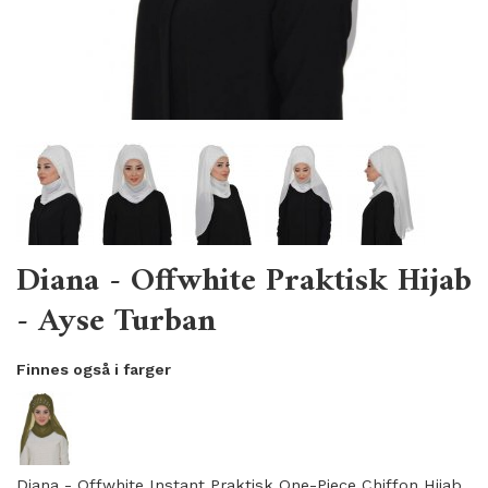
Diana - Offwhite Praktisk Hijab
- Ayse Turban
Finnes også i farger
Diana - Offwhite Instant Praktisk One-Piece Chiffon Hijab