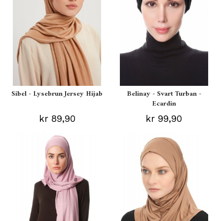
Sibel - Lysebrun Jersey Hijab
Belinay - Svart Turban -
Ecardin
kr 89,90
kr 99,90