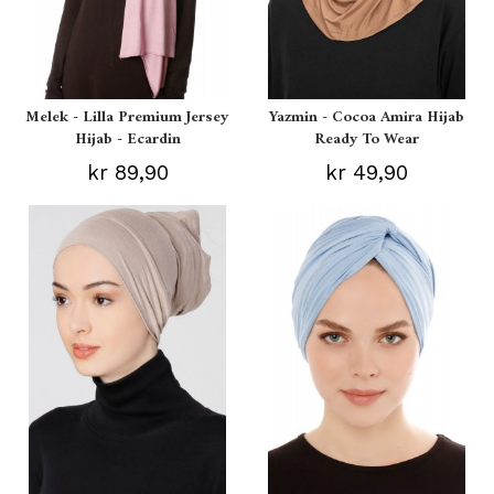
Melek - Lilla Premium Jersey
Yazmin - Cocoa Amira Hijab
Hijab - Ecardin
Ready To Wear
kr 89,90
kr 49,90