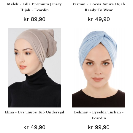
Melek - Lilla Premium Jersey
Yazmin - Cocoa Amira Hijab
Hijab - Ecardin
Ready To Wear
kr 89,90
kr 49,90
Elma - Lys Taupe Tub Undersjal
Belinay - Lyseblå Turban -
Ecardin
kr 49,90
kr 99,90