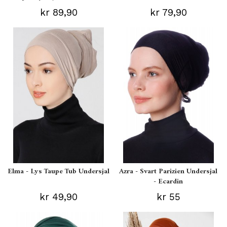
kr 89,90
kr 79,90
Elma - Lys Taupe Tub Undersjal
Azra - Svart Parizien Undersjal
- Ecardin
kr 49,90
kr 55