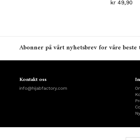
kr 49,90
Abonner på vårt nyhetsbrev for våre beste 
Kontakt oss
In
info@hijabfactory.com
O
Ko
Pr
Co
Ny