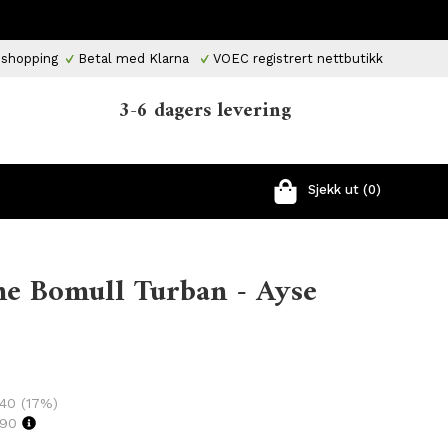
 shopping
Betal med Klarna
VOEC registrert nettbutikk
3-6 dagers levering
Sjekk ut (0)
me Bomull Turban - Ayse
 40
(
17
%)
,90