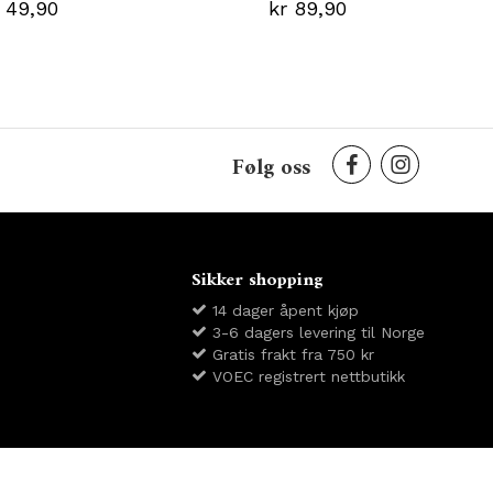
 49,90
kr 89,90
Følg oss
Sikker shopping
14 dager åpent kjøp
3-6 dagers levering til Norge
Gratis frakt fra 750 kr
VOEC registrert nettbutikk