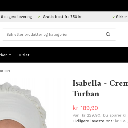
-6 dagers levering
Gratis frakt fra 750 kr
Sikker
rker
Outlet
Turban
Isabella - Cre
Turban
kr 189,90
Van.
kr 229,90
. Du sparer
kr
Tidligere laveste pris:
kr 189