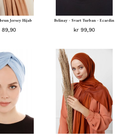
ebrun Jersey Hijab
Belinay - Svart Turban - Ecardin
 89,90
kr 99,90