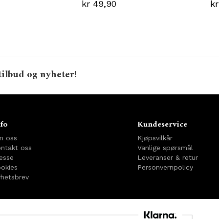
kr 49,90
kr
tilbud og nyheter!
fo
Kundeservice
m oss
Kjøpsvilkår
ntakt oss
Vanlige spørsmål
esse
Leveranser & retur
okies
Personvernpolicy
hetsbrev