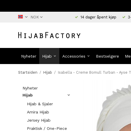
14 dager åpent kjøp
3
Nyheter
Hijab
Accessories
Bestselgere
Me
Startsiden
/
Hijab
/
Isabella - Creme Bomull Turban - Ayse 
Nyheter
Hijab
Hijab & Sjaler
Amira Hijab
Jersey Hijab
Praktisk / One-Piece