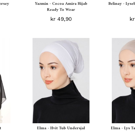
ersey
Yazmin - Cocoa Amira Hijab
Belinay - Lyse
Ready To Wear
kr 49,90
kr
t
Elma - Hvit Tub Undersjal
Elma - Lys T