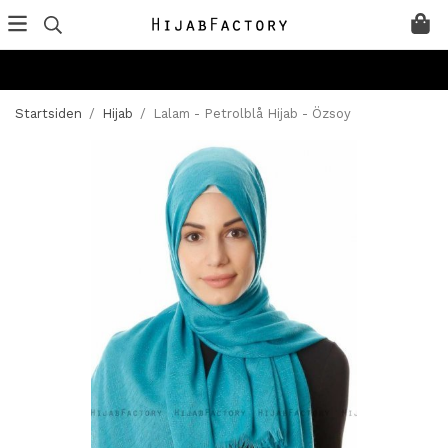
Startsiden
/
Hijab
/
Lalam - Petrolblå Hijab - Özsoy