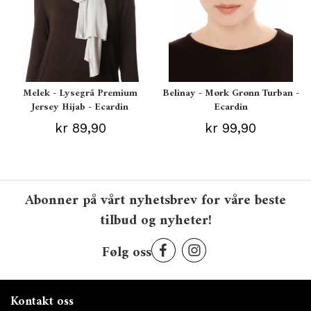
Melek - Lysegrå Premium
Belinay - Mørk Grønn Turban -
Jersey Hijab - Ecardin
Ecardin
kr 89,90
kr 99,90
Abonner på vårt nyhetsbrev for våre beste
tilbud og nyheter!
Følg oss
Kontakt oss