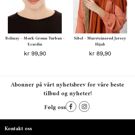
Belinay - Mørk Grønn Turban -
Sibel - Mursteinsrød Jersey
Ecardin
Hijab
kr 99,90
kr 89,90
Abonner på vårt nyhetsbrev for våre beste
tilbud og nyheter!
Følg oss
Kontakt oss