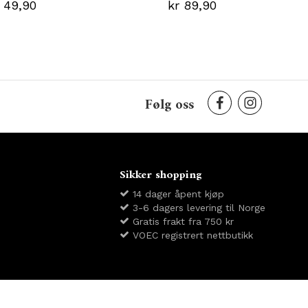
 49,90
kr 89,90
Følg oss
Sikker shopping
14 dager åpent kjøp
3-6 dagers levering til Norge
Gratis frakt fra 750 kr
VOEC registrert nettbutikk