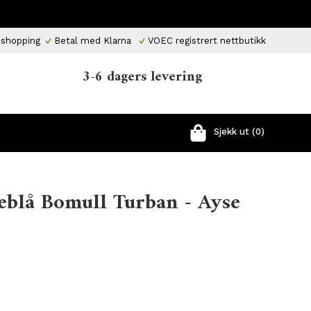
 shopping
Betal med Klarna
VOEC registrert nettbutikk
3-6 dagers levering
Sjekk ut (0)
eblå Bomull Turban - Ayse