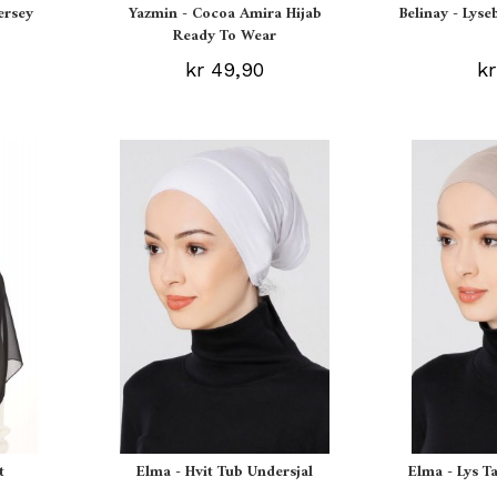
ersey
Yazmin - Cocoa Amira Hijab
Belinay - Lyse
Ready To Wear
kr 49,90
kr
t
Elma - Hvit Tub Undersjal
Elma - Lys T