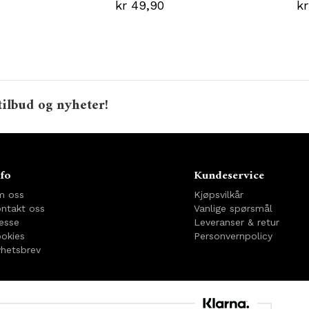
kr 49,90
kr
tilbud og nyheter!
fo
Kundeservice
m oss
Kjøpsvilkår
ntakt oss
Vanlige spørsmål
esse
Leveranser & retur
okies
Personvernpolicy
hetsbrev