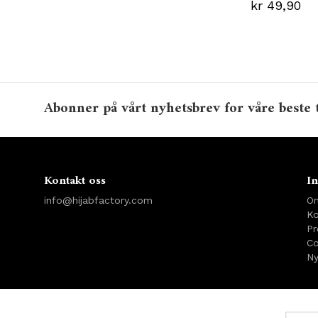
kr 49,90
Abonner på vårt nyhetsbrev for våre beste 
Kontakt oss
In
info@hijabfactory.com
O
Ko
Pr
Co
Ny