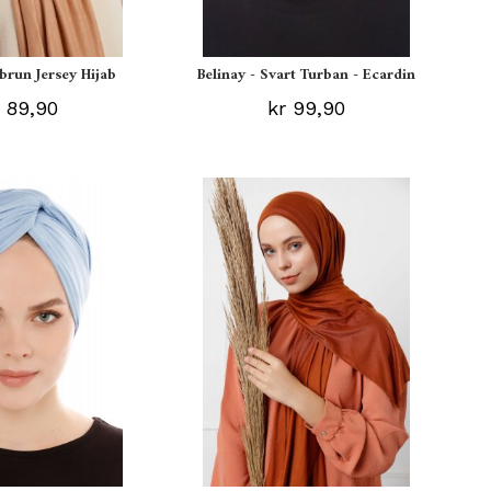
ebrun Jersey Hijab
Belinay - Svart Turban - Ecardin
 89,90
kr 99,90