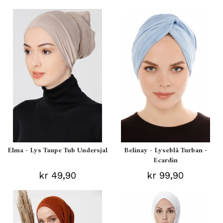
Elma - Lys Taupe Tub Undersjal
Belinay - Lyseblå Turban -
Ecardin
kr 49,90
kr 99,90