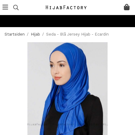
Startsiden
/
Hijab
/
Seda - Blå Jersey Hijab - Ecardin