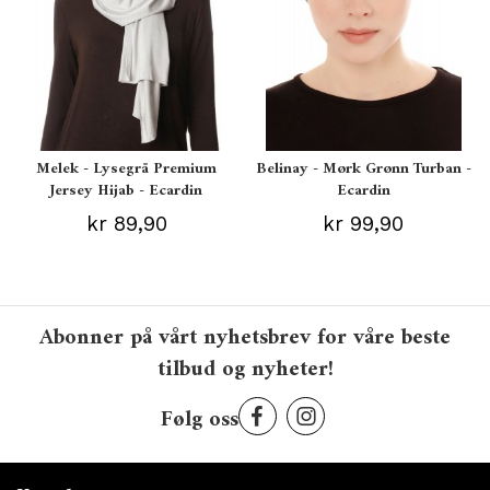
Melek - Lysegrå Premium
Belinay - Mørk Grønn Turban -
Jersey Hijab - Ecardin
Ecardin
kr 89,90
kr 99,90
Abonner på vårt nyhetsbrev for våre beste
tilbud og nyheter!
Følg oss