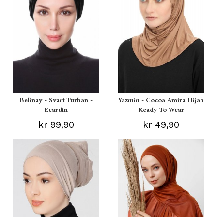
Belinay - Svart Turban -
Yazmin - Cocoa Amira Hijab
Ecardin
Ready To Wear
kr 99,90
kr 49,90