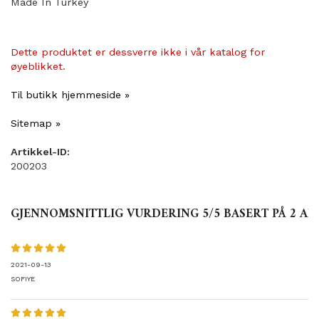
Made In Turkey
Dette produktet er dessverre ikke i vår katalog for
øyeblikket.
Til butikk hjemmeside »
Sitemap »
Artikkel-ID:
200203
GJENNOMSNITTLIG VURDERING
5
/5 BASERT PÅ
2
AN
2021-09-13
SOFIYE