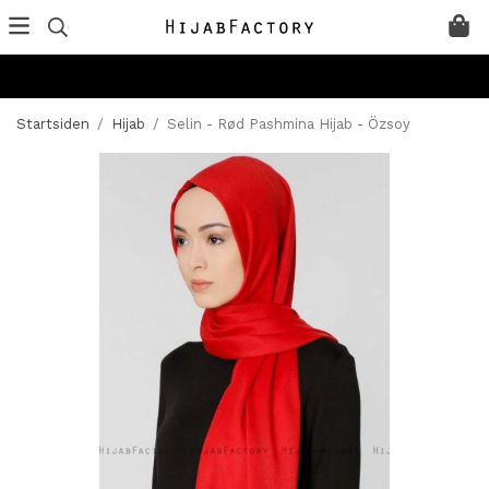
Startsiden
/
Hijab
/
Selin - Rød Pashmina Hijab - Özsoy