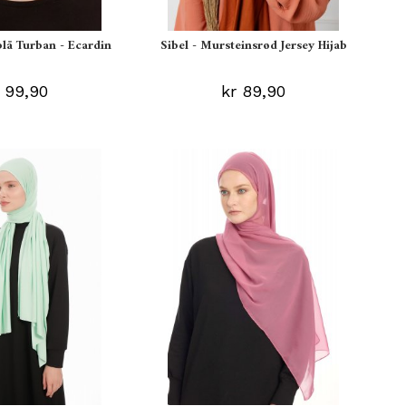
blå Turban - Ecardin
Sibel - Mursteinsrød Jersey Hijab
 99,90
kr 89,90