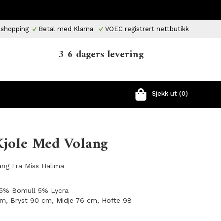
 shopping
Betal med Klarna
VOEC registrert nettbutikk
3-6 dagers levering
Sjekk ut (0)
Kjole Med Volang
ang Fra Miss Halima
r 5% Bomull 5% Lycra
cm, Bryst 90 cm, Midje 76 cm, Hofte 98