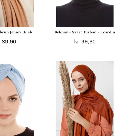
ebrun Jersey Hijab
Belinay - Svart Turban - Ecardin
 89,90
kr 99,90