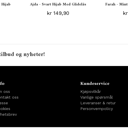
 Hijab
Ajda - Svart Hijab Med Glidelås
Farah - Mint
kr 149,90
kr
tilbud og nyheter!
fo
Kundeservice
m oss
Kjøpsvilkår
ntakt oss
Vanlige spørsmål
esse
Leveranser & retur
okies
Personvernpolicy
hetsbrev