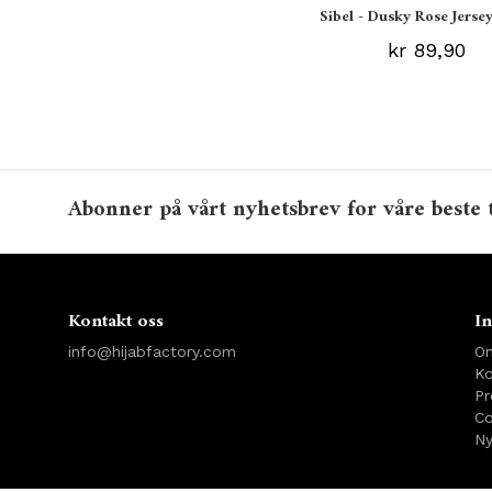
Sibel - Dusky Rose Jersey
kr 89,90
Abonner på vårt nyhetsbrev for våre beste 
Kontakt oss
In
info@hijabfactory.com
O
Ko
Pr
Co
Ny