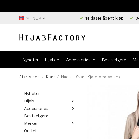
14 dager åpent kjøp
3
Nyheter
Hijab
Accessories
Bestselgere
Me
Startsiden
/
Klær
/
Nadia - Svart Kjole Med Volang
Nyheter
Hijab
Accessories
Bestselgere
Merker
Outlet