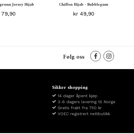
grønn Jersey Hijab
Chiffon Hijab - Bubblegum
 79,90
kr 49,90
Følg oss
Sikker shopping
14 dager åpent kjøp
3-6 dagers levering til Norge
Gratis frakt fra 750 kr
VOEC registrert nettbutikk