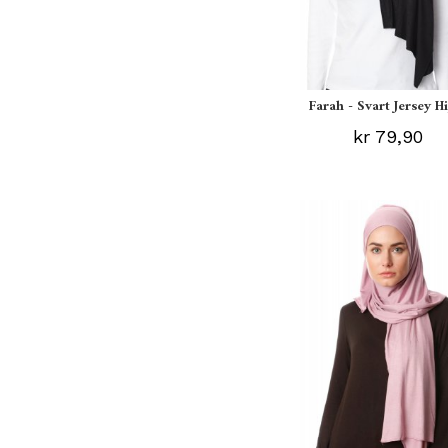
Farah - Svart Jersey H
kr 79,90