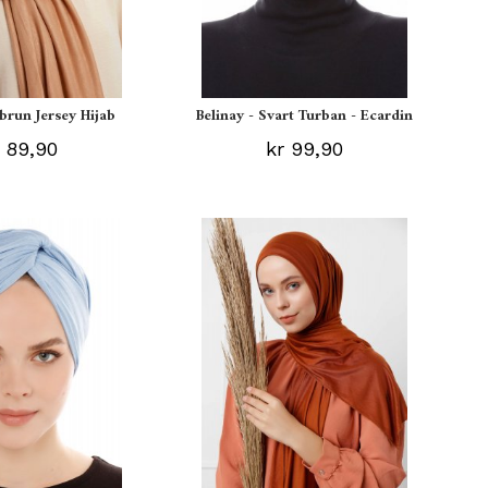
ebrun Jersey Hijab
Belinay - Svart Turban - Ecardin
 89,90
kr 99,90