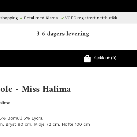
 shopping
Betal med Klarna
VOEC registrert nettbutikk
3-6 dagers levering
Sjekk ut (0)
jole - Miss Halima
Halima
r 5% Bomull 5% Lycra
cm, Bryst 90 cm, Midje 72 cm, Hofte 100 cm