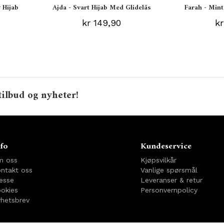
 Hijab
Ajda - Svart Hijab Med Glidelås
Farah - Mint
kr 149,90
kr
tilbud og nyheter!
fo
Kundeservice
m oss
Kjøpsvilkår
ntakt oss
Vanlige spørsmål
esse
Leveranser & retur
okies
Personvernpolicy
hetsbrev