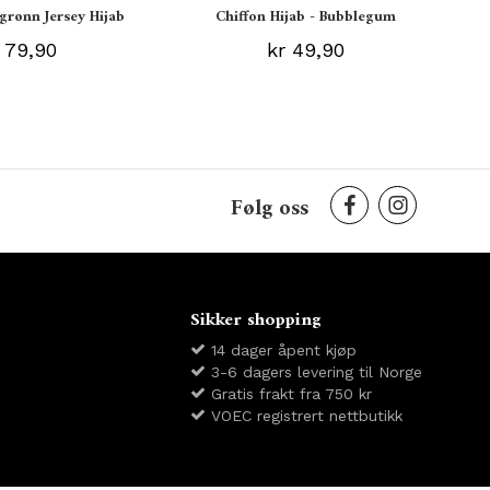
grønn Jersey Hijab
Chiffon Hijab - Bubblegum
 79,90
kr 49,90
Følg oss
Sikker shopping
14 dager åpent kjøp
3-6 dagers levering til Norge
Gratis frakt fra 750 kr
VOEC registrert nettbutikk