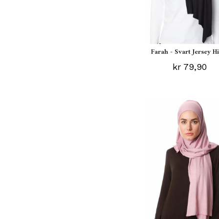
Farah - Svart Jersey H
kr 79,90