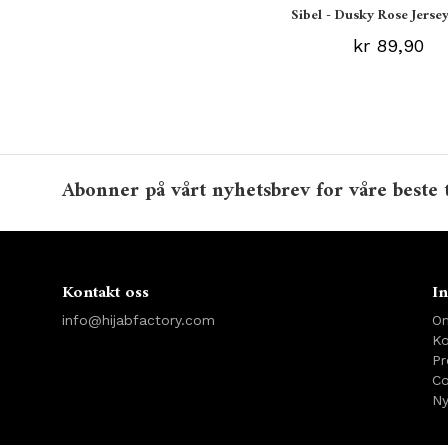
Sibel - Dusky Rose Jersey
kr 89,90
Abonner på vårt nyhetsbrev for våre beste 
Kontakt oss
In
info@hijabfactory.com
O
Ko
Pr
Co
Ny