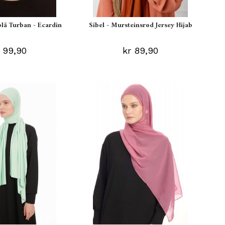
blå Turban - Ecardin
Sibel - Mursteinsrød Jersey Hijab
 99,90
kr 89,90