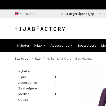
14 dager åpent kjøp
3
Nyheter
Hijab
Accessories
Bestselgere
Me
Startsiden
/
Klær
/
Naila - Lilla Kjole - Miss Halima
Nyheter
Hijab
Accessories
Bestselgere
Merker
Outlet