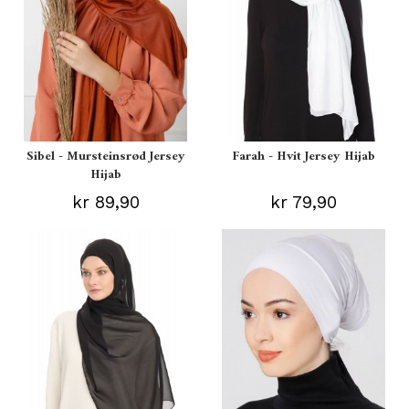
Sibel - Mursteinsrød Jersey
Farah - Hvit Jersey Hijab
Hijab
kr 89,90
kr 79,90